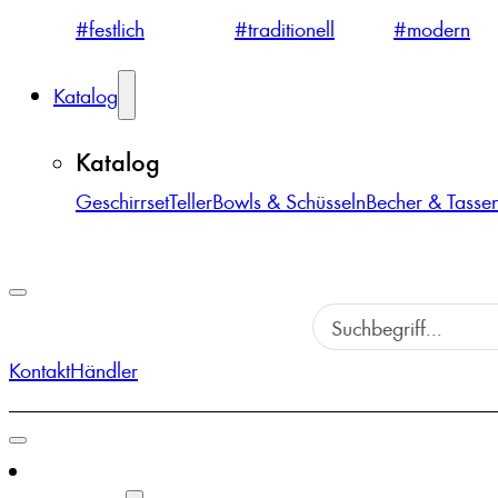
#festlich
#traditionell
#modern
Katalog
Katalog
Geschirrset
Teller
Bowls & Schüsseln
Becher & Tasse
Kontakt
Händler