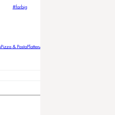
#farbig
#weiss
#nordicstyle
n
Pizza & Pasta
Platten
Auflaufformen
Gläser
Gastro
BBQ
Bestec