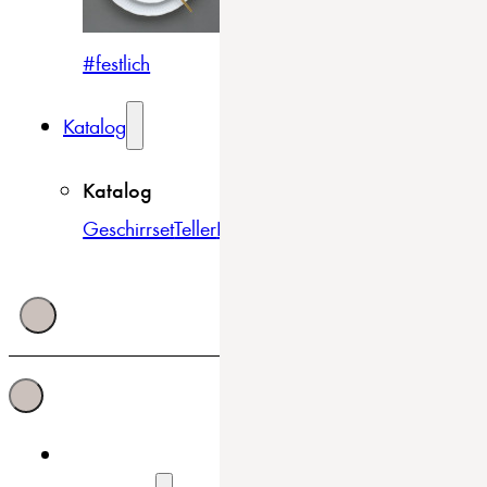
#festlich
#traditionell
#modern
Katalog
Katalog
Geschirrset
Teller
Bowls & Schüsseln
Becher & Tass