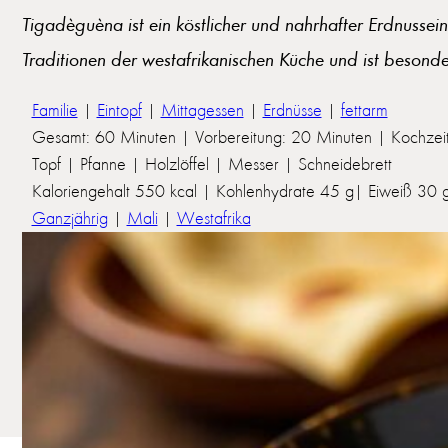
Tigadèguèna ist ein köstlicher und nahrhafter Erdnusse
Traditionen der westafrikanischen Küche und ist besond
Familie
|
Eintopf
|
Mittagessen
|
Erdnüsse
|
fettarm
Gesamt: 60 Minuten | Vorbereitung: 20 Minuten | Kochzei
Topf | Pfanne | Holzlöffel | Messer | Schneidebrett
Kaloriengehalt 550 kcal | Kohlenhydrate 45 g| Eiweiß 30 g 
Ganzjährig
|
Mali
|
Westafrika