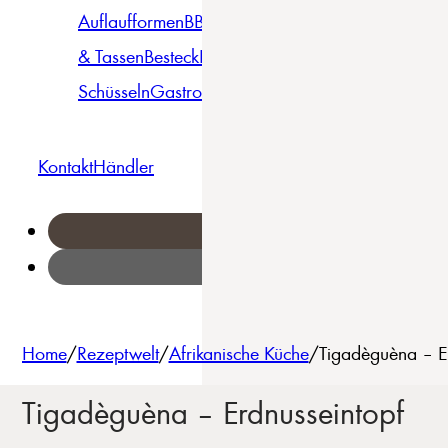
Auflaufformen
BBQ
Becher
Gläser
Pizza &
& Tassen
Besteck
Bowls &
Pasta
Platten
Teller
Seri
Schüsseln
Gastro
Geschirrset
Kontakt
Händler
Home
/
Rezeptwelt
/
Afrikanische Küche
/
Tigadèguèna – Er
Tigadèguèna – Erdnusseintopf