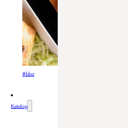
#bbq
Katalog