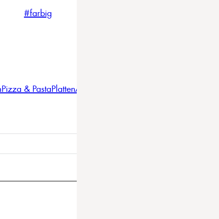
#farbig
#weiss
#nordicstyle
n
Pizza & Pasta
Platten
Auflaufformen
Gläser
Gastro
BBQ
Bestec