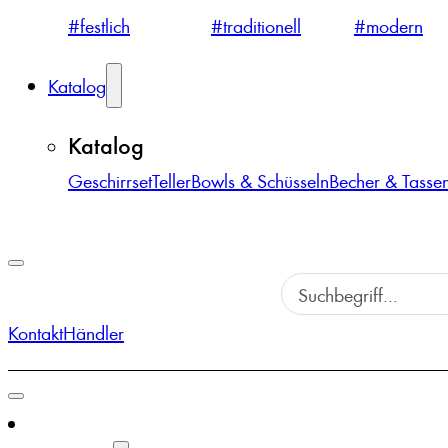
#festlich
#traditionell
#modern
Katalog
Katalog
Geschirrset
Teller
Bowls & Schüsseln
Becher & Tasse
Kontakt
Händler