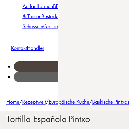
Auflaufformen
BBQ
Becher
Gläser
Pizza &
& Tassen
Besteck
Bowls &
Pasta
Platten
Teller
Seri
Schüsseln
Gastro
Geschirrset
Kontakt
Händler
Home
/
Rezeptwelt
/
Europäische Küche
/
Baskische Pintxo
Tortilla Española-Pintxo