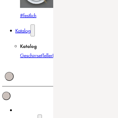
#festlich
#traditionell
#modern
Katalog
Katalog
Geschirrset
Teller
Bowls & Schüsseln
Becher & Tass