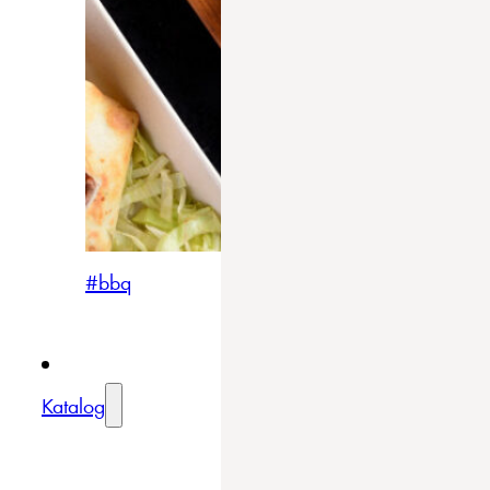
#bbq
Katalog