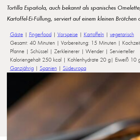
Tortilla Española, auch bekannt als spanisches Omelette,
Kartoffel-Ei-Füllung, serviert auf einem kleinen Brötchen
Gäste
|
Fingerfood
|
Vorspeise
|
Kartoffeln
|
vegetarisch
Gesamt: 40 Minuten | Vorbereitung: 15 Minuten | Kochzei
Pfanne | Schüssel | Zerkleinerer | Wender | Servierteller
Kaloriengehalt 250 kcal | Kohlenhydrate 20 g| Eiweiß 10 g 
Ganzjährig
|
Spanien
|
Südeuropa