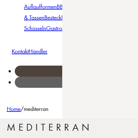
Auflaufformen
BBQ
Becher
Gläser
Pizza &
& Tassen
Besteck
Bowls &
Pasta
Platten
Teller
Seri
Schüsseln
Gastro
Geschirrset
Kontakt
Händler
Home
/
mediterran
MEDITERRAN