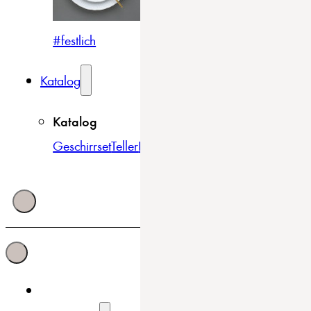
#festlich
#traditionell
#modern
Katalog
Katalog
Geschirrset
Teller
Bowls & Schüsseln
Becher & Tass