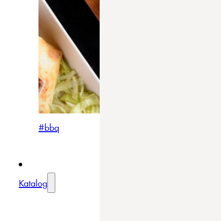
#bbq
Katalog