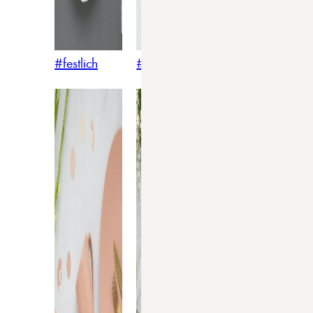
#festlich
#traditionell
#modern