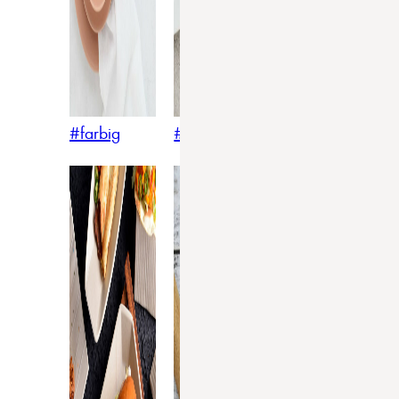
#farbig
#weiss
#nordicstyle