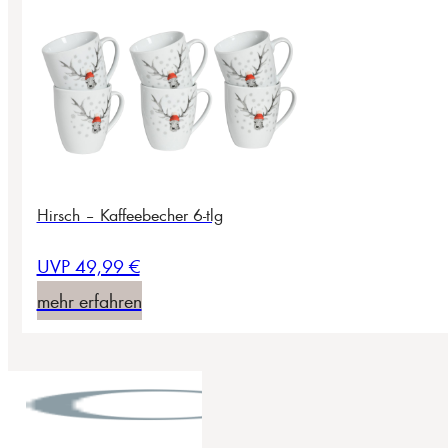
Hirsch – Kaffeebecher 6-tlg
UVP 49,99 €
mehr erfahren