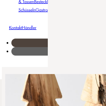
& Tassen
Besteck
Bowls &
Pasta
Platten
Teller
Seri
Schüsseln
Gastro
Geschirrset
Kontakt
Händler
Home
/
Hirsch - Tafelservice