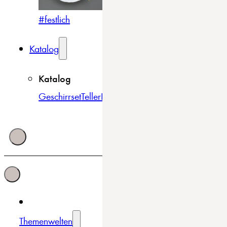
#festlich
#traditionell
#modern
Katalog
Katalog
Geschirrset
Teller
Bowls & Schüsseln
Becher & Tass
Themenwelten