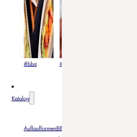
#bbq
#blumig
#mediterran
Katalog
Auflaufformen
BBQ
Becher
Gläser
Pizza &