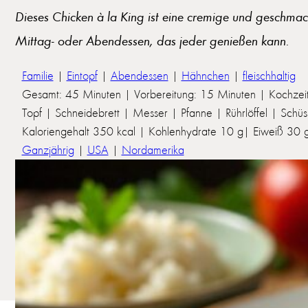
Dieses Chicken à la King ist eine cremige und geschmac
Mittag- oder Abendessen, das jeder genießen kann.
Familie
|
Eintopf
|
Abendessen
|
Hähnchen
|
fleischhaltig
Gesamt: 45 Minuten | Vorbereitung: 15 Minuten | Kochzei
Topf | Schneidebrett | Messer | Pfanne | Rührlöffel | Schüs
Kaloriengehalt 350 kcal | Kohlenhydrate 10 g| Eiweiß 30 g 
Ganzjährig
|
USA
|
Nordamerika