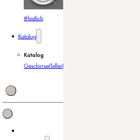
#festlich
#traditionell
#modern
Katalog
Katalog
Geschirrset
Teller
Bowls & Schüsseln
Becher & Tass