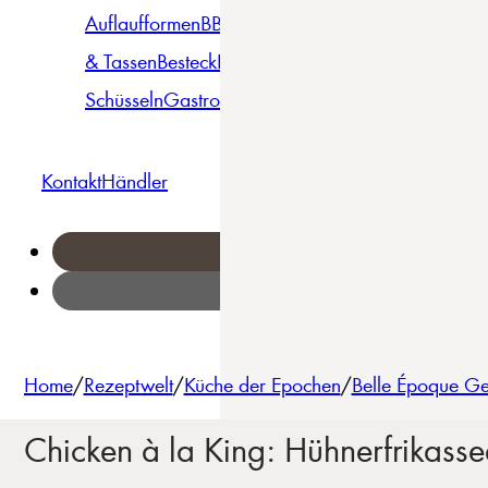
Auflaufformen
BBQ
Becher
Gläser
Pizza &
& Tassen
Besteck
Bowls &
Pasta
Platten
Teller
Seri
Schüsseln
Gastro
Geschirrset
Kontakt
Händler
Home
/
Rezeptwelt
/
Küche der Epochen
/
Belle Époque Ge
Chicken à la King: Hühnerfrikasse