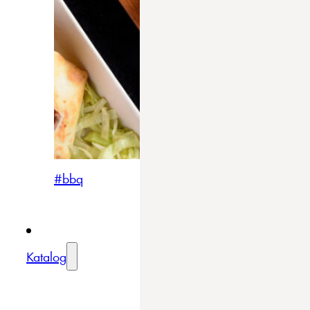
#bbq
Katalog