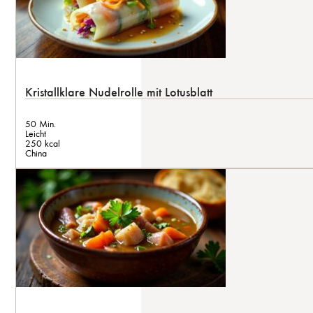
Kristallklare Nudelrolle mit Lotusblatt
50 Min.
Leicht
250 kcal
China