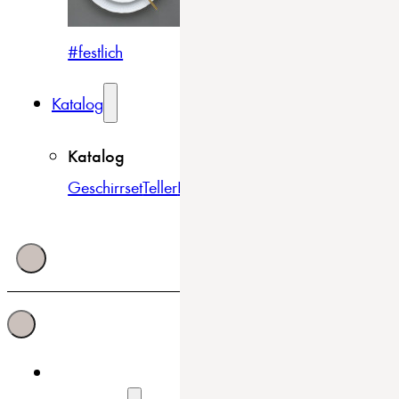
#festlich
#traditionell
#modern
Katalog
Katalog
Geschirrset
Teller
Bowls & Schüsseln
Becher & Tass