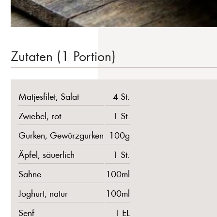
Zutaten (1 Portion)
Matjesfilet, Salat
4 St.
Zwiebel, rot
1 St.
Gurken, Gewürzgurken
100g
Äpfel, säuerlich
1 St.
Sahne
100ml
Joghurt, natur
100ml
Senf
1 EL