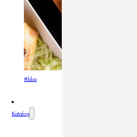
#bbq
Katalog