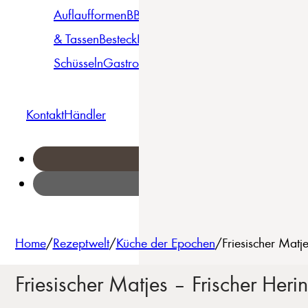
Auflaufformen
BBQ
Becher
Gläser
Pizza &
& Tassen
Besteck
Bowls &
Pasta
Platten
Teller
Seri
Schüsseln
Gastro
Geschirrset
Kontakt
Händler
Home
/
Rezeptwelt
/
Küche der Epochen
/
Friesischer Matj
Friesischer Matjes – Frischer Heri