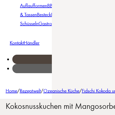
Auflaufformen
BBQ
Becher
Gläser
Pizza &
& Tassen
Besteck
Bowls &
Pasta
Platten
Teller
Seri
Schüsseln
Gastro
Geschirrset
Kontakt
Händler
Home
/
Rezeptwelt
/
Ozeanische Küche
/
Fidschi Kokoda u
Kokosnusskuchen mit Mangosorb