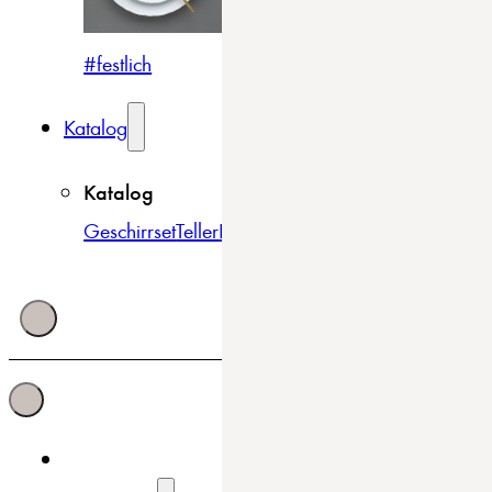
#festlich
#traditionell
#modern
Katalog
Katalog
Geschirrset
Teller
Bowls & Schüsseln
Becher & Tass