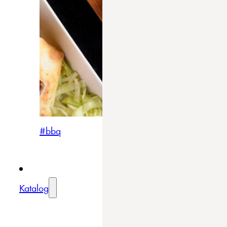
#bbq
Katalog