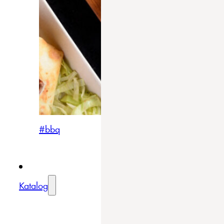
#bbq
Katalog