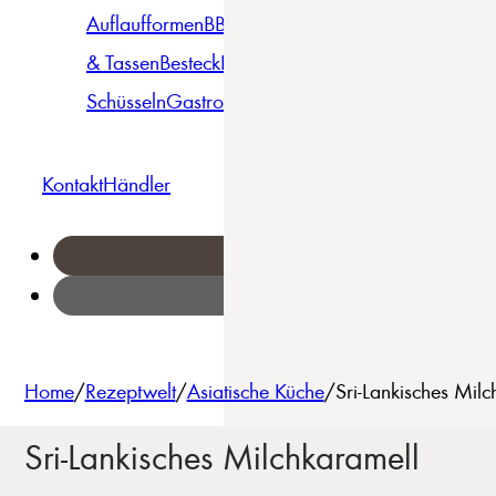
Auflaufformen
BBQ
Becher
Gläser
Pizza &
& Tassen
Besteck
Bowls &
Pasta
Platten
Teller
Seri
Schüsseln
Gastro
Geschirrset
Kontakt
Händler
Home
/
Rezeptwelt
/
Asiatische Küche
/
Sri-Lankisches Mil
Sri-Lankisches Milchkaramell