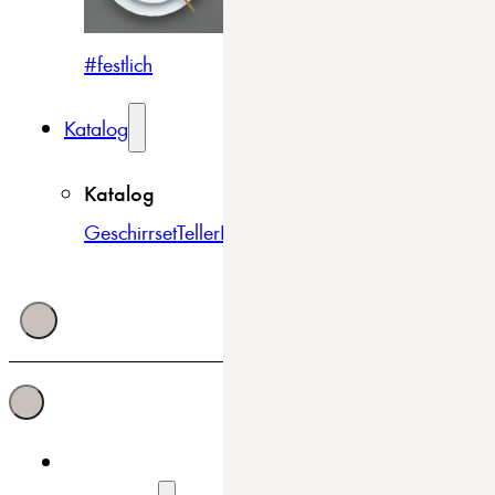
#festlich
#traditionell
#modern
Katalog
Katalog
Geschirrset
Teller
Bowls & Schüsseln
Becher & Tass