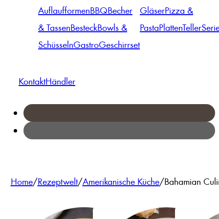
Auflaufformen
BBQ
Becher
Gläser
Pizza &
& Tassen
Besteck
Bowls &
Pasta
Platten
Teller
Seri
Schüsseln
Gastro
Geschirrset
Kontakt
Händler
Home
/
Rezeptwelt
/
Amerikanische Küche
/
Bahamian Culin