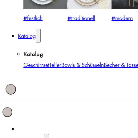
#festlich
#traditionell
#modern
Katalog
Katalog
Geschirrset
Teller
Bowls & Schüsseln
Becher & Tass