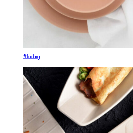
#farbig