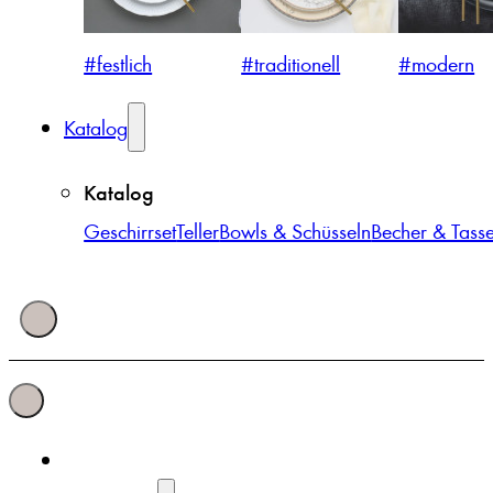
#festlich
#traditionell
#modern
Katalog
Katalog
Geschirrset
Teller
Bowls & Schüsseln
Becher & Tass