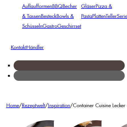
Auflaufformen
BBQ
Becher
Gläser
Pizza &
& Tassen
Besteck
Bowls &
Pasta
Platten
Teller
Seri
Schüsseln
Gastro
Geschirrset
Kontakt
Händler
Home
/
Rezeptwelt
/
Inspiration
/
Container Cuisine Lecker