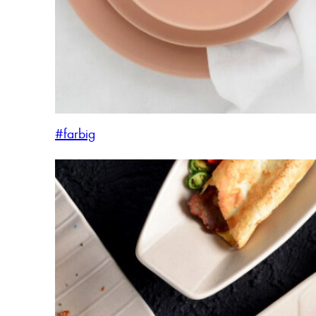
#farbig