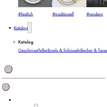
#festlich
#traditionell
#modern
Katalog
Katalog
Geschirrset
Teller
Bowls & Schüsseln
Becher & Tass