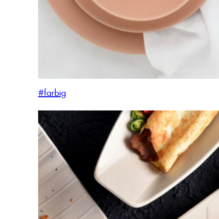
#farbig