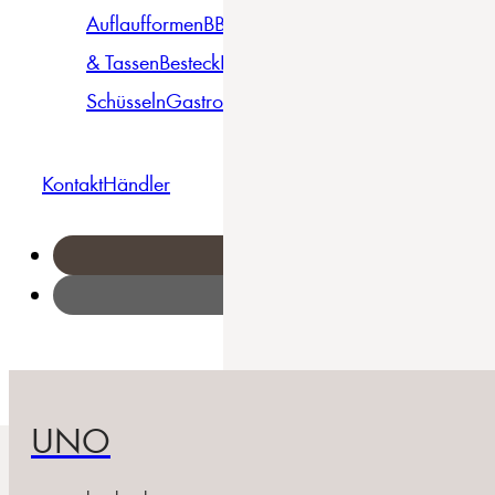
Auflaufformen
BBQ
Becher
Gläser
Pizza &
& Tassen
Besteck
Bowls &
Pasta
Platten
Teller
Seri
Schüsseln
Gastro
Geschirrset
Kontakt
Händler
UNO