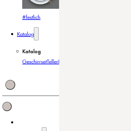
#festlich
#traditionell
#modern
Katalog
Katalog
Geschirrset
Teller
Bowls & Schüsseln
Becher & Tass