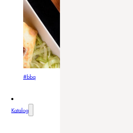
#bbq
Katalog